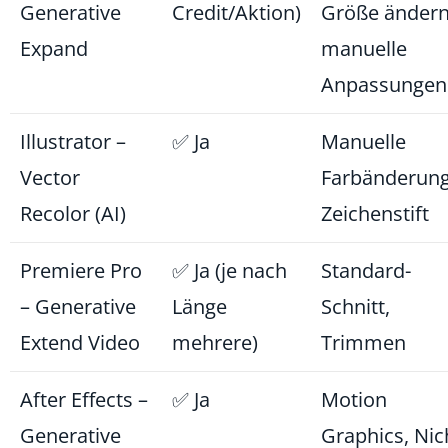
Generative
Credit/Aktion)
Größe ändern
Expand
manuelle
Anpassungen
Illustrator –
✅ Ja
Manuelle
Vector
Farbänderung
Recolor (AI)
Zeichenstift
Premiere Pro
✅ Ja (je nach
Standard-
– Generative
Länge
Schnitt,
Extend Video
mehrere)
Trimmen
After Effects –
✅ Ja
Motion
Generative
Graphics, Nic